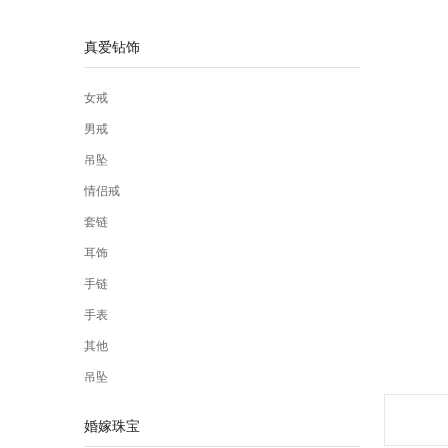
真爱钻饰
女戒
男戒
吊坠
情侣戒
套链
耳饰
手链
手表
其他
吊坠
婚嫁珠宝