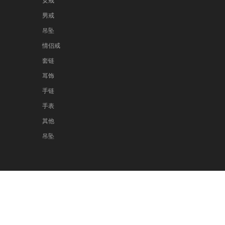
女戒
男戒
吊坠
情侣戒
套链
耳饰
手链
手表
其他
吊坠
Copyright © 2022-2026 Jinkela Inc.