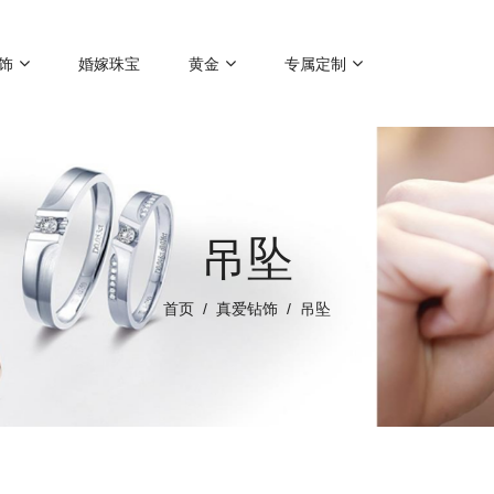
饰
婚嫁珠宝
黄金
专属定制
吊坠
首页
真爱钻饰
吊坠