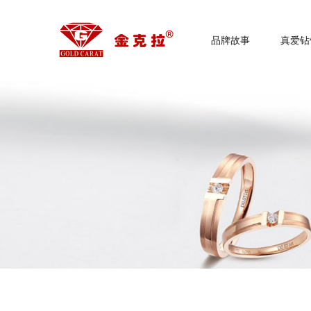
品牌故事
真爱钻