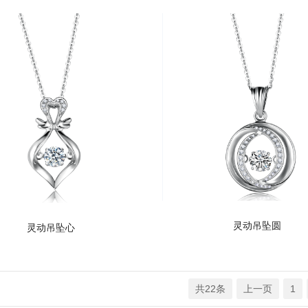
灵动吊坠圆
灵动吊坠心
共22条
上一页
1