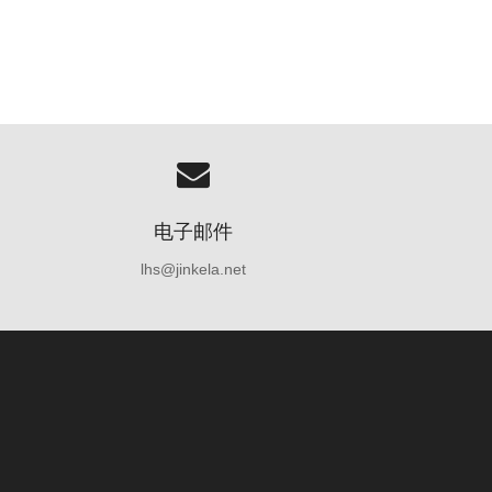
电子邮件
lhs@jinkela.net