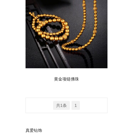
黄金项链佛珠
共1条
1
真爱钻饰