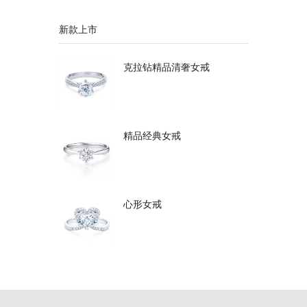
新款上市
克拉钻精品清奢女戒
精品经典女戒
心形女戒