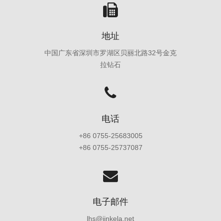
地址
中国广东省深圳市罗湖区贝丽北路32号金克
拉钻石
电话
+86 0755-25683005
+86 0755-25737087
电子邮件
lhs@jinkela.net