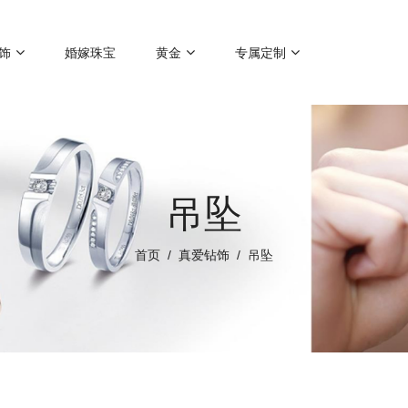
饰
婚嫁珠宝
黄金
专属定制
吊坠
首页
真爱钻饰
吊坠