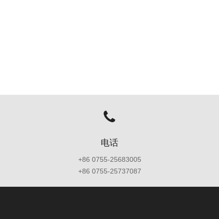
电话
+86 0755-25683005
+86 0755-25737087