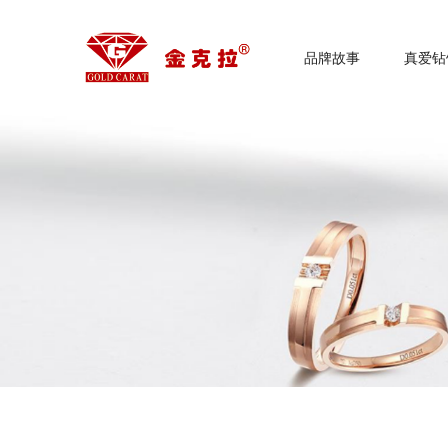
品牌故事
真爱钻