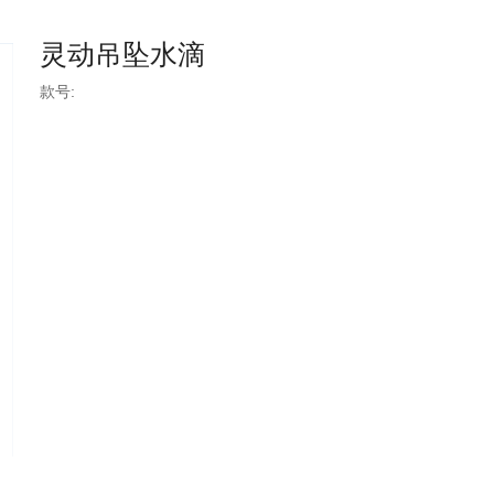
灵动吊坠水滴
款号: