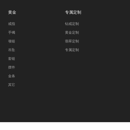
黄金
专属定制
戒指
钻戒定制
手镯
黄金定制
项链
翡翠定制
吊坠
专属定制
套链
摆件
金条
其它