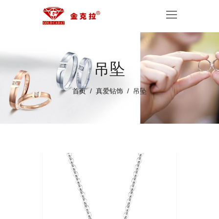
吊坠
首页
真爱钻饰
吊坠