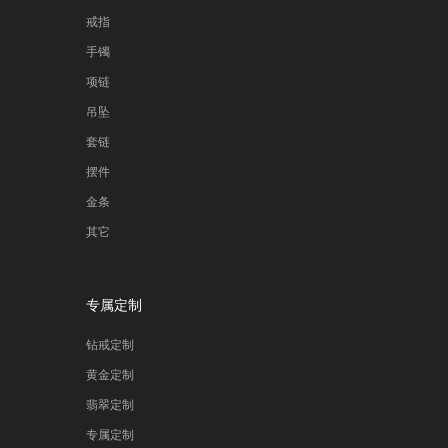
戒指
手镯
项链
吊坠
套链
摆件
金条
其它
专属定制
钻戒定制
黄金定制
翡翠定制
专属定制