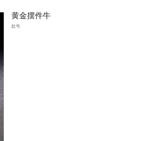
黄金摆件牛
款号: