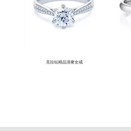
克拉钻精品清奢女戒