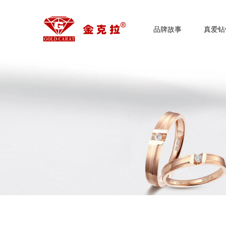
品牌故事
真爱钻