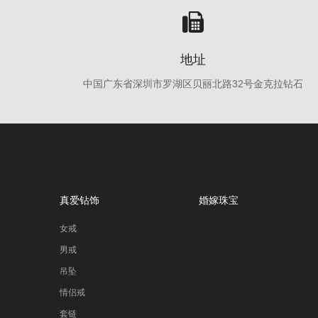
地址
中国广东省深圳市罗湖区贝丽北路32号金克拉钻石
真爱钻饰
婚嫁珠宝
女戒
男戒
吊坠
情侣戒
套链