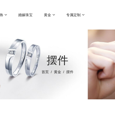
饰
婚嫁珠宝
黄金
专属定制
摆件
首页
黄金
摆件