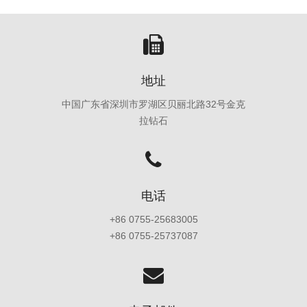
地址
中国广东省深圳市罗湖区贝丽北路32号金克
拉钻石
电话
+86 0755-25683005
+86 0755-25737087