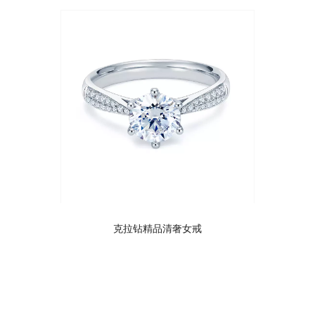
克拉钻精品清奢女戒