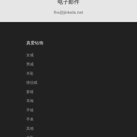
电子邮件
lhs@jinkela.net
真爱钻饰
女戒
男戒
吊坠
情侣戒
套链
耳饰
手链
手表
其他