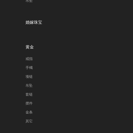
吊坠
婚嫁珠宝
黄金
戒指
手镯
项链
吊坠
套链
摆件
金条
其它